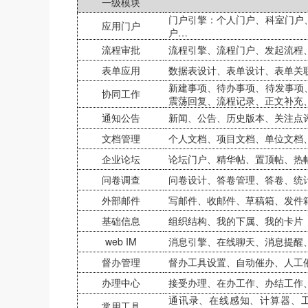
一级模块
门户引擎：个人门户、科室门户
应用门户
户…
流程审批
流程引擎、流程门户、发起流程、
表单应用
数据表设计、表单设计、表单关
新建事项、待办事项、待发事项
协同工作
震荡回复、流程记录、正文补充
通知公告
新闻、公告、历史版本、关注点
文档管理
个人文档、项目文档、单位文档
企业论坛
论坛门户、精华帖、置顶帖、热
问卷调查
问卷设计、答卷管理、答卷、统
外部邮件
写邮件、收邮件、草稿箱、发件
基础信息
组织结构、我的下属、我的卡片
web IM
消息引擎、在线聊天、消息提醒
督办管理
督办工具设置、自动催办、人工
办理中心
接受办理、在办工作、办结工作
通讯录、在线感知、计算器、
常用工具