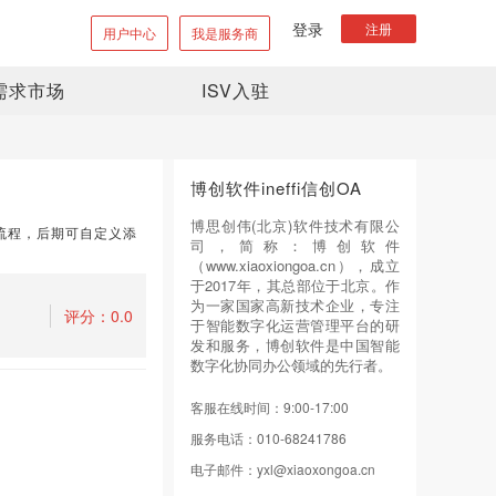
登录
注册
用户中心
我是服务商
需求市场
ISV入驻
博创软件ineffi信创OA
博思创伟(北京)软件技术有限公
流程，后期可自定义添
司，简称：博创软件
（www.xiaoxiongoa.cn），成立
于2017年，其总部位于北京。作
为一家国家高新技术企业，专注
评分：
0.0
于智能数字化运营管理平台的研
发和服务，博创软件是中国智能
数字化协同办公领域的先行者。
客服在线时间：
9:00-17:00
服务电话：
010-68241786
电子邮件：
yxl@xiaoxongoa.cn